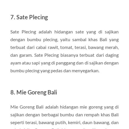
7. Sate Plecing
Sate Plecing adalah hidangan sate yang di sajikan
dengan bumbu plecing, yaitu sambal khas Bali yang
terbuat dari cabai rawit, tomat, terasi, bawang merah,
dan garam. Sate Plecing biasanya terbuat dari daging
ayam atau sapi yang di panggang dan di sajikan dengan
bumbu plecing yang pedas dan menyegarkan.
8. Mie Goreng Bali
Mie Goreng Bali adalah hidangan mie goreng yang di
sajikan dengan berbagai bumbu dan rempah khas Bali
seperti terasi, bawang putih, kemiri, daun bawang, dan