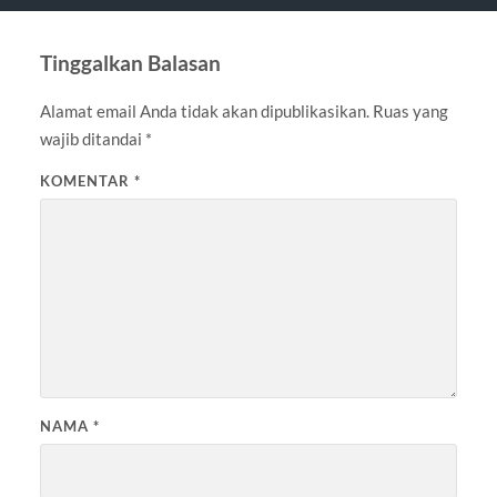
Tinggalkan Balasan
Alamat email Anda tidak akan dipublikasikan.
Ruas yang
wajib ditandai
*
KOMENTAR
*
NAMA
*