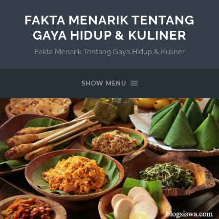
FAKTA MENARIK TENTANG
GAYA HIDUP & KULINER
Fakta Menarik Tentang Gaya Hidup & Kuliner
SHOW MENU