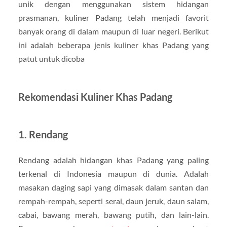
unik dengan menggunakan sistem hidangan
prasmanan, kuliner Padang telah menjadi favorit
banyak orang di dalam maupun di luar negeri. Berikut
ini adalah beberapa jenis kuliner khas Padang yang
patut untuk dicoba
Rekomendasi Kuliner Khas Padang
1. Rendang
Rendang adalah hidangan khas Padang yang paling
terkenal di Indonesia maupun di dunia. Adalah
masakan daging sapi yang dimasak dalam santan dan
rempah-rempah, seperti serai, daun jeruk, daun salam,
cabai, bawang merah, bawang putih, dan lain-lain.