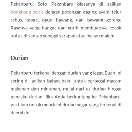
Pekanbaru. Soto Pekanbaru biasanya di sajikan
hongkong pools
dengan potongan daging ayam, telur
rebus, taoge, daun bawang, dan bawang goreng.
Rasanya yang hangat dan gurih membuatnya cocok
untuk di santap sebagai sarapan atau makan malam.
Durian
Pekanbaru terkenal dengan durian yang lezat. Buah ini
sering di jadikan bahan baku untuk berbagai macam
makanan dan minuman, mulai dari es durian hingga
pancake durian. Jika Anda berkunjung ke Pekanbaru,
pastikan untuk mencicipi durian segar yang terkenal di
daerah ini.