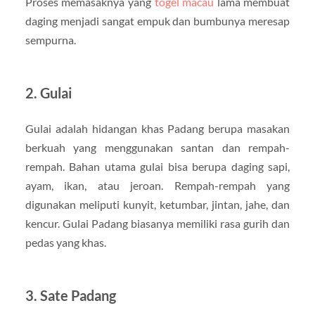
Proses memasaknya yang
togel macau
lama membuat
daging menjadi sangat empuk dan bumbunya meresap
sempurna.
2. Gulai
Gulai adalah hidangan khas Padang berupa masakan
berkuah yang menggunakan santan dan rempah-
rempah. Bahan utama gulai bisa berupa daging sapi,
ayam, ikan, atau jeroan. Rempah-rempah yang
digunakan meliputi kunyit, ketumbar, jintan, jahe, dan
kencur. Gulai Padang biasanya memiliki rasa gurih dan
pedas yang khas.
3. Sate Padang