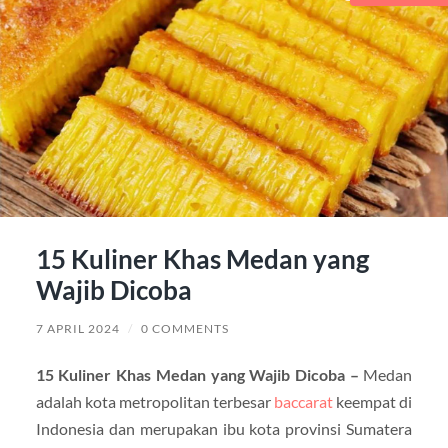
15 Kuliner Khas Medan yang
Wajib Dicoba
7 APRIL 2024
/
0 COMMENTS
15 Kuliner Khas Medan yang Wajib Dicoba –
Medan
adalah kota metropolitan terbesar
baccarat
keempat di
Indonesia dan merupakan ibu kota provinsi Sumatera