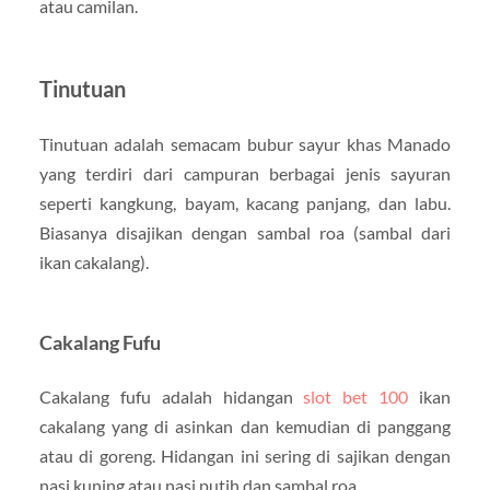
atau camilan.
Tinutuan
Tinutuan adalah semacam bubur sayur khas Manado
yang terdiri dari campuran berbagai jenis sayuran
seperti kangkung, bayam, kacang panjang, dan labu.
Biasanya disajikan dengan sambal roa (sambal dari
ikan cakalang).
Cakalang Fufu
Cakalang fufu adalah hidangan
slot bet 100
ikan
cakalang yang di asinkan dan kemudian di panggang
atau di goreng. Hidangan ini sering di sajikan dengan
nasi kuning atau nasi putih dan sambal roa.