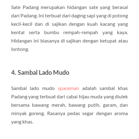
Sate Padang merupakan hidangan sate yang berasal
dari Padang. Ini terbuat dari daging sapi yang di potong
kecil-kecil dan di sajikan dengan kuah kacang yang
kental serta bumbu rempah-rempah yang kaya.
Hidangan ini biasanya di sajikan dengan ketupat atau
lontong.
4. Sambal Lado Mudo
Sambal lado mudo
spaceman
adalah sambal khas
Padang yang terbuat dari cabai hijau muda yang diulek
bersama bawang merah, bawang putih, garam, dan
minyak goreng. Rasanya pedas segar dengan aroma
yang khas.