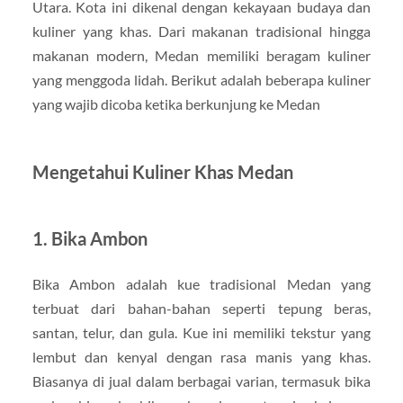
Utara. Kota ini dikenal dengan kekayaan budaya dan
kuliner yang khas. Dari makanan tradisional hingga
makanan modern, Medan memiliki beragam kuliner
yang menggoda lidah. Berikut adalah beberapa kuliner
yang wajib dicoba ketika berkunjung ke Medan
Mengetahui Kuliner Khas Medan
1. Bika Ambon
Bika Ambon adalah kue tradisional Medan yang
terbuat dari bahan-bahan seperti tepung beras,
santan, telur, dan gula. Kue ini memiliki tekstur yang
lembut dan kenyal dengan rasa manis yang khas.
Biasanya di jual dalam berbagai varian, termasuk bika