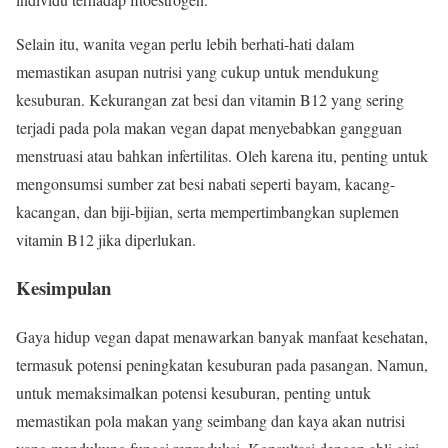
Selain itu, wanita vegan perlu lebih berhati-hati dalam
memastikan asupan nutrisi yang cukup untuk mendukung
kesuburan. Kekurangan zat besi dan vitamin B12 yang sering
terjadi pada pola makan vegan dapat menyebabkan gangguan
menstruasi atau bahkan infertilitas. Oleh karena itu, penting untuk
mengonsumsi sumber zat besi nabati seperti bayam, kacang-
kacangan, dan biji-bijian, serta mempertimbangkan suplemen
vitamin B12 jika diperlukan.
Kesimpulan
Gaya hidup vegan dapat menawarkan banyak manfaat kesehatan,
termasuk potensi peningkatan kesuburan pada pasangan. Namun,
untuk memaksimalkan potensi kesuburan, penting untuk
memastikan pola makan yang seimbang dan kaya akan nutrisi