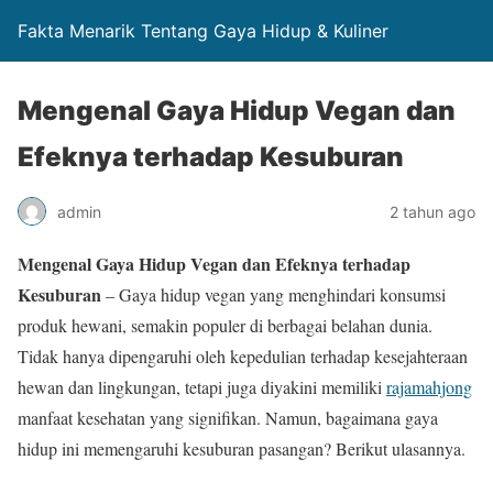
Fakta Menarik Tentang Gaya Hidup & Kuliner
Mengenal Gaya Hidup Vegan dan
Efeknya terhadap Kesuburan
admin
2 tahun ago
Mengenal Gaya Hidup Vegan dan Efeknya terhadap
Kesuburan
– Gaya hidup vegan yang menghindari konsumsi
produk hewani, semakin populer di berbagai belahan dunia.
Tidak hanya dipengaruhi oleh kepedulian terhadap kesejahteraan
hewan dan lingkungan, tetapi juga diyakini memiliki
rajamahjong
manfaat kesehatan yang signifikan. Namun, bagaimana gaya
hidup ini memengaruhi kesuburan pasangan? Berikut ulasannya.