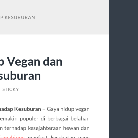
AP KESUBURAN
p Vegan dan
suburan
/
STICKY
hadap Kesuburan
– Gaya hidup vegan
emakin populer di berbagai belahan
an terhadap kesejahteraan hewan dan
jamahjong
manfaat kesehatan yang