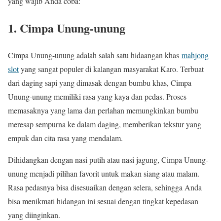
yang wajib Anda coba:
1. Cimpa Unung-unung
Cimpa Unung-unung adalah salah satu hidaangan khas
mahjong
slot
yang sangat populer di kalangan masyarakat Karo. Terbuat
dari daging sapi yang dimasak dengan bumbu khas, Cimpa
Unung-unung memiliki rasa yang kaya dan pedas. Proses
memasaknya yang lama dan perlahan memungkinkan bumbu
meresap sempurna ke dalam daging, memberikan tekstur yang
empuk dan cita rasa yang mendalam.
Dihidangkan dengan nasi putih atau nasi jagung, Cimpa Unung-
unung menjadi pilihan favorit untuk makan siang atau malam.
Rasa pedasnya bisa disesuaikan dengan selera, sehingga Anda
bisa menikmati hidangan ini sesuai dengan tingkat kepedasan
yang diinginkan.