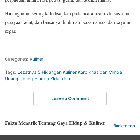
Hidangan ini sering kali disajikan pada acara-acara khusus atau
perayaan adat, dan biasanya dinikmati bersama nasi dan sayuran
segar.
Categories:
Kuliner
Tags:
Lezatnya 5 Hidangan Kuliner Karo Khas dari Cimpa
Unung-unung Hingga Kidu-kidu
Leave a Comment
Fakta Menarik Tentang Gaya Hidup & Kuliner
Back to top