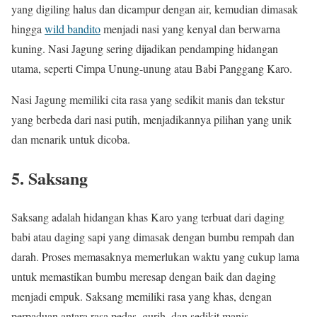
yang digiling halus dan dicampur dengan air, kemudian dimasak
hingga
wild bandito
menjadi nasi yang kenyal dan berwarna
kuning. Nasi Jagung sering dijadikan pendamping hidangan
utama, seperti Cimpa Unung-unung atau Babi Panggang Karo.
Nasi Jagung memiliki cita rasa yang sedikit manis dan tekstur
yang berbeda dari nasi putih, menjadikannya pilihan yang unik
dan menarik untuk dicoba.
5. Saksang
Saksang adalah hidangan khas Karo yang terbuat dari daging
babi atau daging sapi yang dimasak dengan bumbu rempah dan
darah. Proses memasaknya memerlukan waktu yang cukup lama
untuk memastikan bumbu meresap dengan baik dan daging
menjadi empuk. Saksang memiliki rasa yang khas, dengan
perpaduan antara rasa pedas, gurih, dan sedikit manis.