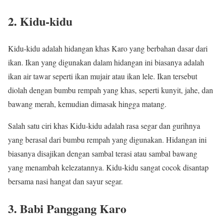
2. Kidu-kidu
Kidu-kidu adalah hidangan khas Karo yang berbahan dasar dari
ikan. Ikan yang digunakan dalam hidangan ini biasanya adalah
ikan air tawar seperti ikan mujair atau ikan lele. Ikan tersebut
diolah dengan bumbu rempah yang khas, seperti kunyit, jahe, dan
bawang merah, kemudian dimasak hingga matang.
Salah satu ciri khas Kidu-kidu adalah rasa segar dan gurihnya
yang berasal dari bumbu rempah yang digunakan. Hidangan ini
biasanya disajikan dengan sambal terasi atau sambal bawang
yang menambah kelezatannya. Kidu-kidu sangat cocok disantap
bersama nasi hangat dan sayur segar.
3. Babi Panggang Karo