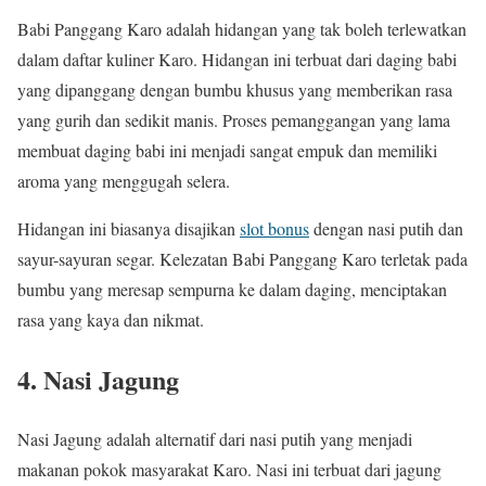
Babi Panggang Karo adalah hidangan yang tak boleh terlewatkan
dalam daftar kuliner Karo. Hidangan ini terbuat dari daging babi
yang dipanggang dengan bumbu khusus yang memberikan rasa
yang gurih dan sedikit manis. Proses pemanggangan yang lama
membuat daging babi ini menjadi sangat empuk dan memiliki
aroma yang menggugah selera.
Hidangan ini biasanya disajikan
slot bonus
dengan nasi putih dan
sayur-sayuran segar. Kelezatan Babi Panggang Karo terletak pada
bumbu yang meresap sempurna ke dalam daging, menciptakan
rasa yang kaya dan nikmat.
4. Nasi Jagung
Nasi Jagung adalah alternatif dari nasi putih yang menjadi
makanan pokok masyarakat Karo. Nasi ini terbuat dari jagung