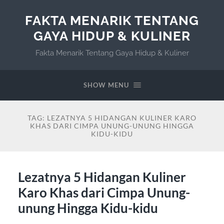
FAKTA MENARIK TENTANG
GAYA HIDUP & KULINER
Fakta Menarik Tentang Gaya Hidup & Kuliner
SHOW MENU
TAG:
LEZATNYA 5 HIDANGAN KULINER KARO
KHAS DARI CIMPA UNUNG-UNUNG HINGGA
KIDU-KIDU
Lezatnya 5 Hidangan Kuliner
Karo Khas dari Cimpa Unung-
unung Hingga Kidu-kidu