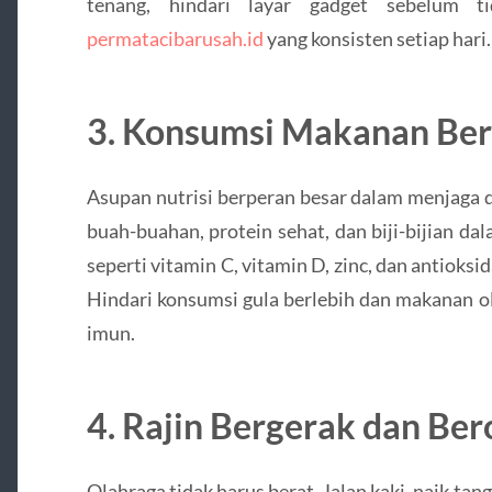
tenang, hindari layar gadget sebelum t
permatacibarusah.id
yang konsisten setiap hari.
3. Konsumsi Makanan Ber
Asupan nutrisi berperan besar dalam menjaga 
buah-buahan, protein sehat, dan biji-bijian d
seperti vitamin C, vitamin D, zinc, dan antiok
Hindari konsumsi gula berlebih dan makanan 
imun.
4. Rajin Bergerak dan Be
Olahraga tidak harus berat. Jalan kaki, naik tang