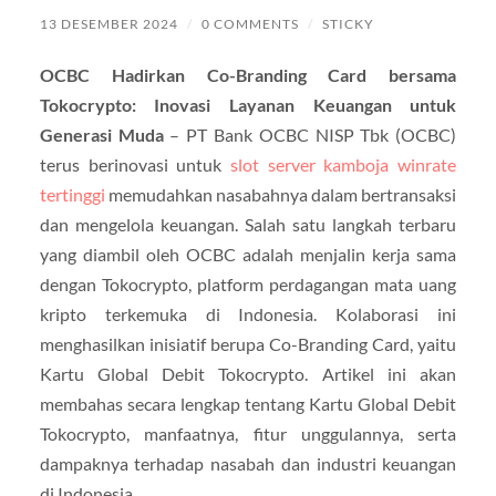
13 DESEMBER 2024
/
0 COMMENTS
/
STICKY
OCBC Hadirkan Co-Branding Card bersama
Tokocrypto: Inovasi Layanan Keuangan untuk
Generasi Muda
– PT Bank OCBC NISP Tbk (OCBC)
terus berinovasi untuk
slot server kamboja winrate
tertinggi
memudahkan nasabahnya dalam bertransaksi
dan mengelola keuangan. Salah satu langkah terbaru
yang diambil oleh OCBC adalah menjalin kerja sama
dengan Tokocrypto, platform perdagangan mata uang
kripto terkemuka di Indonesia. Kolaborasi ini
menghasilkan inisiatif berupa Co-Branding Card, yaitu
Kartu Global Debit Tokocrypto. Artikel ini akan
membahas secara lengkap tentang Kartu Global Debit
Tokocrypto, manfaatnya, fitur unggulannya, serta
dampaknya terhadap nasabah dan industri keuangan
di Indonesia.