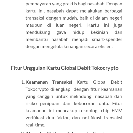
pembayaran yang praktis bagi nasabah. Dengan
kartu ini, nasabah dapat melakukan berbagai
transaksi dengan mudah, baik di dalam negeri
maupun di luar negeri. Kartu ini juga
mendukung gaya hidup kekinian dan
membantu nasabah menjadi smart-spender
dengan mengelola keuangan secara efisien.
Fitur Unggulan Kartu Global Debit Tokocrypto
Keamanan Transaksi
Kartu Global Debit
Tokocrypto dilengkapi dengan fitur keamanan
yang canggih untuk melindungi nasabah dari
risiko penipuan dan kebocoran data. Fitur
keamanan ini mencakup teknologi chip EMV,
verifikasi dua faktor, dan notifikasi transaksi
real-time.