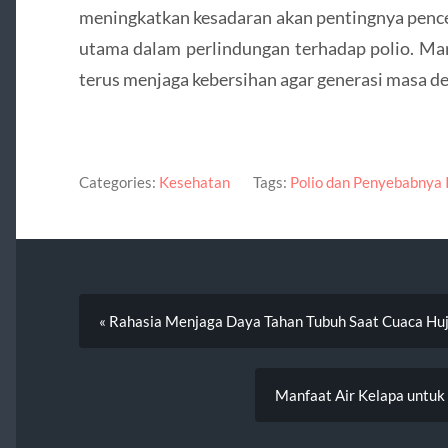
meningkatkan kesadaran akan pentingnya pence
utama dalam perlindungan terhadap polio. Mar
terus menjaga kebersihan agar generasi masa de
Categories:
Kesehatan
Tags:
Polio dan Penyebabnya 
« Rahasia Menjaga Daya Tahan Tubuh Saat Cuaca Hu
Manfaat Air Kelapa untuk D