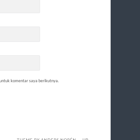
 untuk komentar saya berikutnya.
THEME BY
ANDERS NORÉN
—
UP