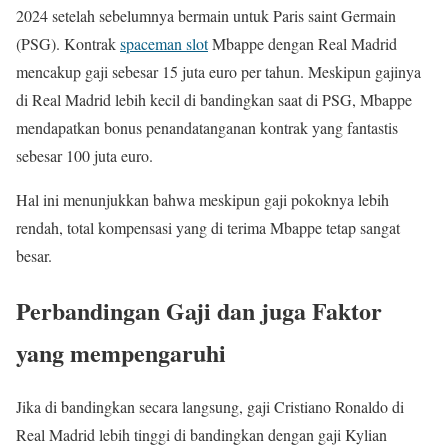
2024 setelah sebelumnya bermain untuk Paris saint Germain
(PSG). Kontrak
spaceman slot
Mbappe dengan Real Madrid
mencakup gaji sebesar 15 juta euro per tahun. Meskipun gajinya
di Real Madrid lebih kecil di bandingkan saat di PSG, Mbappe
mendapatkan bonus penandatanganan kontrak yang fantastis
sebesar 100 juta euro.
Hal ini menunjukkan bahwa meskipun gaji pokoknya lebih
rendah, total kompensasi yang di terima Mbappe tetap sangat
besar.
Perbandingan Gaji dan juga Faktor
yang mempengaruhi
Jika di bandingkan secara langsung, gaji Cristiano Ronaldo di
Real Madrid lebih tinggi di bandingkan dengan gaji Kylian