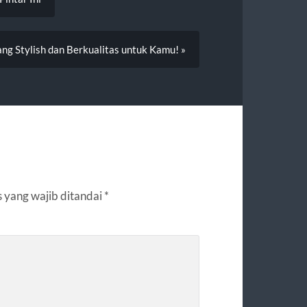
g Stylish dan Berkualitas untuk Kamu! »
 yang wajib ditandai
*