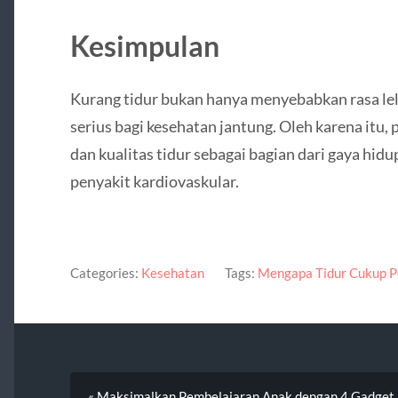
Kesimpulan
Kurang tidur bukan hanya menyebabkan rasa lelah
serius bagi kesehatan jantung. Oleh karena itu
dan kualitas tidur sebagai bagian dari gaya hidu
penyakit kardiovaskular.
Categories:
Kesehatan
Tags:
Mengapa Tidur Cukup P
« Maksimalkan Pembelajaran Anak dengan 4 Gadget P