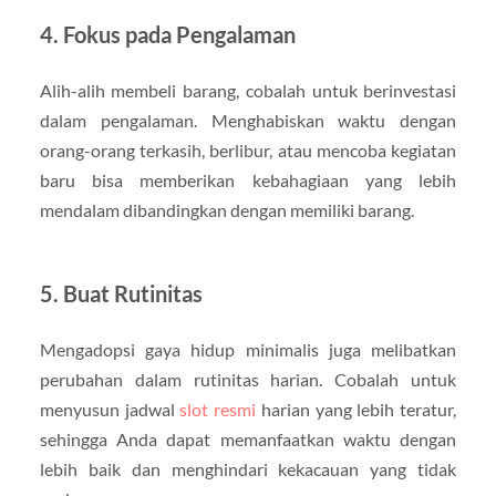
4. Fokus pada Pengalaman
Alih-alih membeli barang, cobalah untuk berinvestasi
dalam pengalaman. Menghabiskan waktu dengan
orang-orang terkasih, berlibur, atau mencoba kegiatan
baru bisa memberikan kebahagiaan yang lebih
mendalam dibandingkan dengan memiliki barang.
5. Buat Rutinitas
Mengadopsi gaya hidup minimalis juga melibatkan
perubahan dalam rutinitas harian. Cobalah untuk
menyusun jadwal
slot resmi
harian yang lebih teratur,
sehingga Anda dapat memanfaatkan waktu dengan
lebih baik dan menghindari kekacauan yang tidak