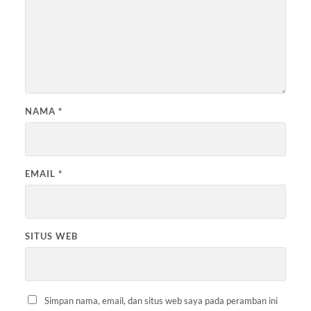
NAMA
*
EMAIL
*
SITUS WEB
Simpan nama, email, dan situs web saya pada peramban ini