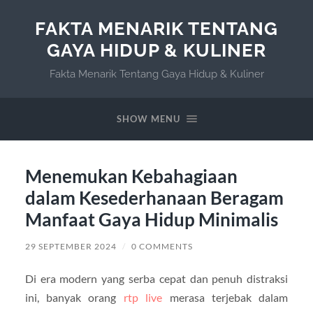
FAKTA MENARIK TENTANG
GAYA HIDUP & KULINER
Fakta Menarik Tentang Gaya Hidup & Kuliner
SHOW MENU
Menemukan Kebahagiaan
dalam Kesederhanaan Beragam
Manfaat Gaya Hidup Minimalis
29 SEPTEMBER 2024
/
0 COMMENTS
Di era modern yang serba cepat dan penuh distraksi
ini, banyak orang
rtp live
merasa terjebak dalam