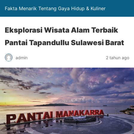
Fakta Menarik Tentang Gaya Hidup & Kuliner
Eksplorasi Wisata Alam Terbaik
Pantai Tapandullu Sulawesi Barat
admin
2 tahun ago