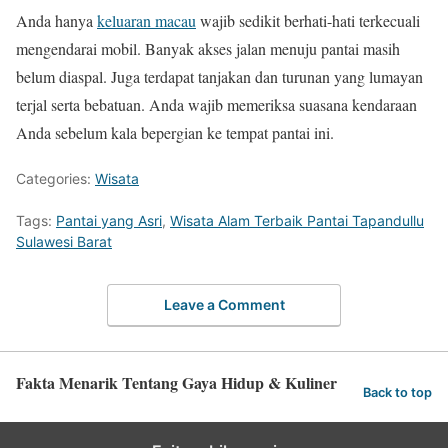
Anda hanya
keluaran macau
wajib sedikit berhati-hati terkecuali
mengendarai mobil. Banyak akses jalan menuju pantai masih
belum diaspal. Juga terdapat tanjakan dan turunan yang lumayan
terjal serta bebatuan. Anda wajib memeriksa suasana kendaraan
Anda sebelum kala bepergian ke tempat pantai ini.
Categories:
Wisata
Tags:
Pantai yang Asri
,
Wisata Alam Terbaik Pantai Tapandullu
Sulawesi Barat
Leave a Comment
Fakta Menarik Tentang Gaya Hidup & Kuliner
Back to top