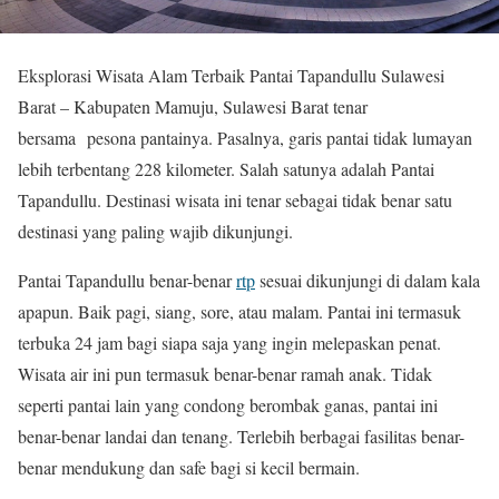
Eksplorasi Wisata Alam Terbaik Pantai Tapandullu Sulawesi
Barat – Kabupaten Mamuju, Sulawesi Barat tenar
bersama pesona pantainya. Pasalnya, garis pantai tidak lumayan
lebih terbentang 228 kilometer. Salah satunya adalah Pantai
Tapandullu. Destinasi wisata ini tenar sebagai tidak benar satu
destinasi yang paling wajib dikunjungi.
Pantai Tapandullu benar-benar
rtp
sesuai dikunjungi di dalam kala
apapun. Baik pagi, siang, sore, atau malam. Pantai ini termasuk
terbuka 24 jam bagi siapa saja yang ingin melepaskan penat.
Wisata air ini pun termasuk benar-benar ramah anak. Tidak
seperti pantai lain yang condong berombak ganas, pantai ini
benar-benar landai dan tenang. Terlebih berbagai fasilitas benar-
benar mendukung dan safe bagi si kecil bermain.