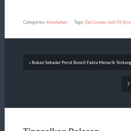
Categories:
Kesehatan
Tags:
Dari Lemas Jadi Fit Str
« Bukan Sekadar Perut Buncit Fakta Menarik Tentan
7