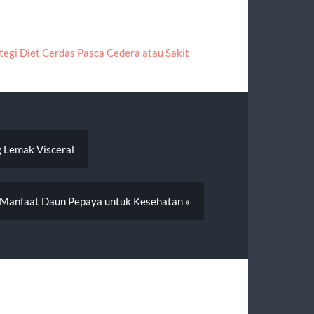
ategi Diet Cerdas Pasca Cedera atau Sakit
g Lemak Visceral
 Manfaat Daun Pepaya untuk Kesehatan »