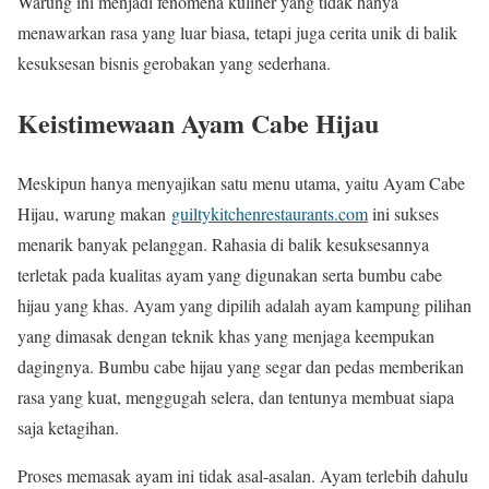
Warung ini menjadi fenomena kuliner yang tidak hanya
menawarkan rasa yang luar biasa, tetapi juga cerita unik di balik
kesuksesan bisnis gerobakan yang sederhana.
Keistimewaan Ayam Cabe Hijau
Meskipun hanya menyajikan satu menu utama, yaitu Ayam Cabe
Hijau, warung makan
guiltykitchenrestaurants.com
ini sukses
menarik banyak pelanggan. Rahasia di balik kesuksesannya
terletak pada kualitas ayam yang digunakan serta bumbu cabe
hijau yang khas. Ayam yang dipilih adalah ayam kampung pilihan
yang dimasak dengan teknik khas yang menjaga keempukan
dagingnya. Bumbu cabe hijau yang segar dan pedas memberikan
rasa yang kuat, menggugah selera, dan tentunya membuat siapa
saja ketagihan.
Proses memasak ayam ini tidak asal-asalan. Ayam terlebih dahulu