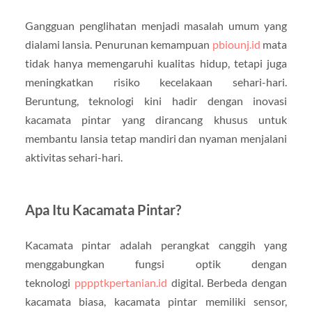
Gangguan penglihatan menjadi masalah umum yang
dialami lansia. Penurunan kemampuan
pbiounj.id
mata
tidak hanya memengaruhi kualitas hidup, tetapi juga
meningkatkan risiko kecelakaan sehari-hari.
Beruntung, teknologi kini hadir dengan inovasi
kacamata pintar yang dirancang khusus untuk
membantu lansia tetap mandiri dan nyaman menjalani
aktivitas sehari-hari.
Apa Itu Kacamata Pintar?
Kacamata pintar adalah perangkat canggih yang
menggabungkan fungsi optik dengan
teknologi
pppptkpertanian.id
digital. Berbeda dengan
kacamata biasa, kacamata pintar memiliki sensor,