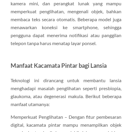
kamera mini, dan perangkat lunak yang mampu
memperkuat penglihatan, mengenali objek, bahkan
membaca teks secara otomatis. Beberapa model juga
menawarkan koneksi ke smartphone, sehingga
pengguna dapat menerima notifikasi atau panggilan
telepon tanpa harus menatap layar ponsel.
Manfaat Kacamata Pintar bagi Lansia
Teknologi ini dirancang untuk membantu lansia
menghadapi masalah penglihatan seperti presbiopia,
glaukoma, atau degenerasi makula. Berikut beberapa
manfaat utamanya:
Memperkuat Penglihatan – Dengan fitur pembesaran
digital, kacamata pintar mampu menampilkan objek