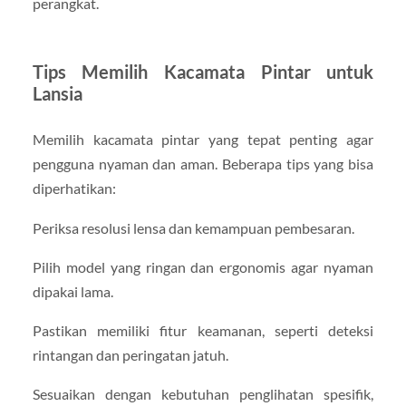
perangkat.
Tips Memilih Kacamata Pintar untuk
Lansia
Memilih kacamata pintar yang tepat penting agar
pengguna nyaman dan aman. Beberapa tips yang bisa
diperhatikan:
Periksa resolusi lensa dan kemampuan pembesaran.
Pilih model yang ringan dan ergonomis agar nyaman
dipakai lama.
Pastikan memiliki fitur keamanan, seperti deteksi
rintangan dan peringatan jatuh.
Sesuaikan dengan kebutuhan penglihatan spesifik,