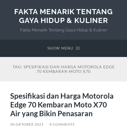
FAKTA MENARIK TENTANG
GAYA HIDUP & KULINER
Fakta Menarik Tentang Gaya Hidup & Kuliner
SHOW MENU
TAG:
SPESIFIKASI DAN HARGA MOTOROLA EDGE
70 KEMBARAN MOTO X70
Spesifikasi dan Harga Motorola
Edge 70 Kembaran Moto X70
Air yang Bikin Penasaran
30 OKTOBER 2025
/
0 COMMENTS