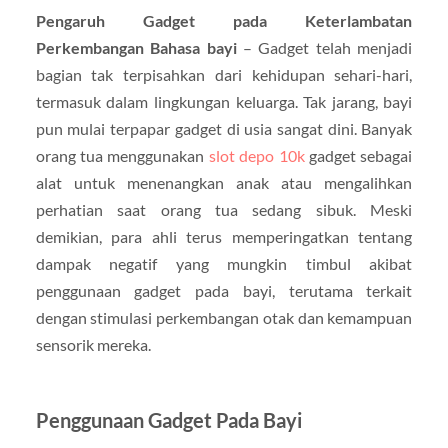
Pengaruh Gadget pada Keterlambatan
Perkembangan Bahasa bayi
– Gadget telah menjadi
bagian tak terpisahkan dari kehidupan sehari-hari,
termasuk dalam lingkungan keluarga. Tak jarang, bayi
pun mulai terpapar gadget di usia sangat dini. Banyak
orang tua menggunakan
slot depo 10k
gadget sebagai
alat untuk menenangkan anak atau mengalihkan
perhatian saat orang tua sedang sibuk. Meski
demikian, para ahli terus memperingatkan tentang
dampak negatif yang mungkin timbul akibat
penggunaan gadget pada bayi, terutama terkait
dengan stimulasi perkembangan otak dan kemampuan
sensorik mereka.
Penggunaan Gadget Pada Bayi