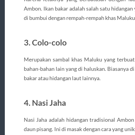
Ambon. Ikan bakar adalah salah satu hidangan y
di bumbui dengan rempah-rempah khas Maluku d
3. Colo-colo
Merupakan sambal khas Maluku yang terbua
bahan-bahan lain yang di haluskan. Biasanya di
bakar atau hidangan laut lainnya.
4. Nasi Jaha
Nasi Jaha adalah hidangan tradisional Ambon 
daun pisang. Ini di masak dengan cara yang uni