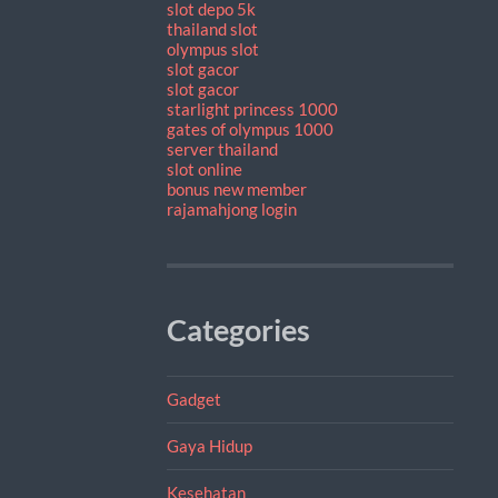
slot depo 5k
thailand slot
olympus slot
slot gacor
slot gacor
starlight princess 1000
gates of olympus 1000
server thailand
slot online
bonus new member
rajamahjong login
Categories
Gadget
Gaya Hidup
Kesehatan