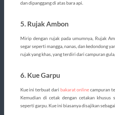
dan dipanggang di atas bara api.
5. Rujak Ambon
Mirip dengan rujak pada umumnya, Rujak Amb
segar seperti mangga, nanas, dan kedondong y
rujak yang khas, yang terdiri dari campuran gula,
6. Kue Garpu
Kue ini terbuat dari
bakarat online
campuran tep
Kemudian di cetak dengan cetakan khusus s
seperti garpu. Kue ini biasanya disajikan sebag