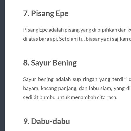
7. Pisang Epe
Pisang Epe adalah pisang yang di pipihkan dan
di atas bara api. Setelah itu, biasanya di sajik
8. Sayur Bening
Sayur bening adalah sup ringan yang terdiri 
bayam, kacang panjang, dan labu siam, yang d
sedikit bumbu untuk menambah cita rasa.
9. Dabu-dabu