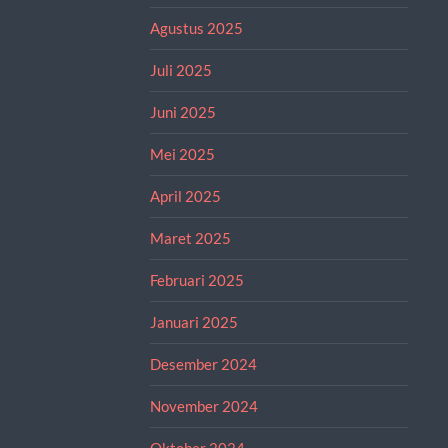
Agustus 2025
Juli 2025
Juni 2025
Mei 2025
April 2025
Maret 2025
Februari 2025
Januari 2025
Desember 2024
November 2024
Oktober 2024