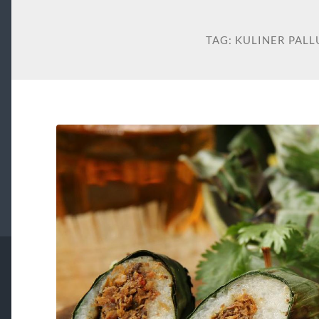
TAG:
KULINER PAL