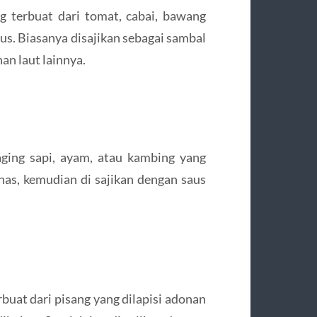
 terbuat dari tomat, cabai, bawang
us. Biasanya disajikan sebagai sambal
an laut lainnya.
ging sapi, ayam, atau kambing yang
as, kemudian di sajikan dengan saus
rbuat dari pisang yang dilapisi adonan