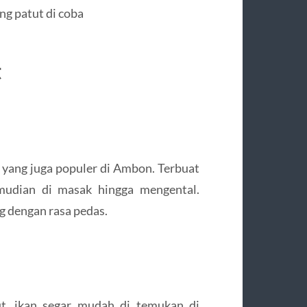
ng patut di coba
t
yang juga populer di Ambon. Terbuat
emudian di masak hingga mengental.
g dengan rasa pedas.
ut, ikan segar mudah di temukan di