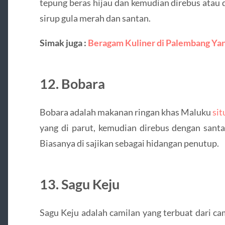
tepung beras hijau dan kemudian direbus atau d
sirup gula merah dan santan.
Simak juga :
Beragam Kuliner di Palembang Yan
12. Bobara
Bobara adalah makanan ringan khas Maluku
sit
yang di parut, kemudian direbus dengan sant
Biasanya di sajikan sebagai hidangan penutup.
13. Sagu Keju
Sagu Keju adalah camilan yang terbuat dari ca