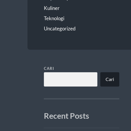
Kuliner
Teknologi
Uncategorized
CARI
Cari
Recent Posts