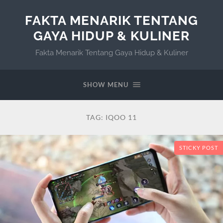
FAKTA MENARIK TENTANG
GAYA HIDUP & KULINER
Fakta Menarik Tentang Gaya Hidup & Kuliner
SHOW MENU
TAG:
IQOO 11
STICKY POST