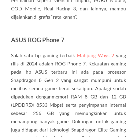
Permainan seperti Genshin Impact, PUBG Mobile,
COD Mobile, Real Racing 3, dan lainnya, mampu
dijalankan di grafis “rata kanan”.
ASUS ROG Phone 7
Salah satu hp gaming terbaik
Mahjong Ways 2
yang
rilis di 2024 adalah ROG Phone 7. Kekuatan gaming
pada hp ASUS terbaru ini ada pada prosesor
Snapdragon 8 Gen 2 yang sangat mumpuni untuk
melibas semua game berat sekalipun. Apalagi sudah
dipadukan denganmemori RAM 8 GB dan 12 GB
(LPDDR5X 8533 Mbps) serta penyimpanan internal
sebesar 256 GB yang memungkinkan untuk
menampung banyak game. Dukungan untuk gaming
juga didapat dari teknologi Snapdragon Elite Gaming