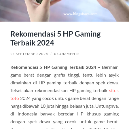
Rekomendasi 5 HP Gaming
Terbaik 2024
21 SEPTEMBER 2024
/
0 COMMENTS
Rekomendasi 5 HP Gaming Terbaik 2024 –
Bermain
game berat dengan grafis tinggi, tentu lebih asyik
dimainkan di HP gaming terbaik dengan spek dewa.
Telset akan rekomendasikan HP gaming terbaik
situs
toto
2024 yang cocok untuk game berat dengan range
harga dibawah 10 juta hingga belasan juta. Untungnya,
di Indonesia banyak beredar HP khusus gaming
dengan spek dewa yang cocok untuk game berat.