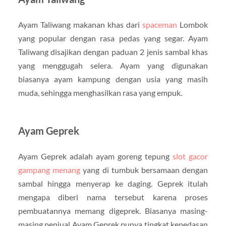
Ayam Taliwang makanan khas dari
spaceman
Lombok
yang popular dengan rasa pedas yang segar. Ayam
Taliwang disajikan dengan paduan 2 jenis sambal khas
yang menggugah selera. Ayam yang digunakan
biasanya ayam kampung dengan usia yang masih
muda, sehingga menghasilkan rasa yang empuk.
Ayam Geprek
Ayam Geprek adalah ayam goreng tepung
slot gacor
gampang menang
yang di tumbuk bersamaan dengan
sambal hingga menyerap ke daging. Geprek itulah
mengapa diberi nama tersebut karena proses
pembuatannya memang digeprek. Biasanya masing-
masing penjual Ayam Geprek punya tingkat kepedasan