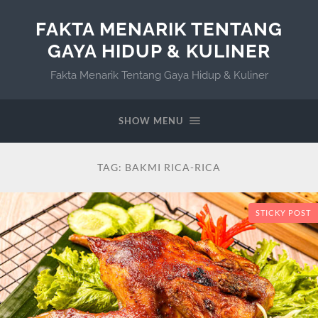
FAKTA MENARIK TENTANG
GAYA HIDUP & KULINER
Fakta Menarik Tentang Gaya Hidup & Kuliner
SHOW MENU
TAG:
BAKMI RICA-RICA
STICKY POST