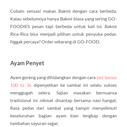
Cobain sensasi makan Bakmi dengan cara berbeda.
Kalau sebelumnya hanya Bakmi biasa yang sering GO-
FOODIES pesan tapi berbeda untuk kali ini. Bakmi
Rica-Rica bisa menjadi pilihan untuk penyuka pedas.
Nggak percaya? Order sekarang di GO-FOOD.
Ayam Penyet
Ayam goreng yang dihidangkan dengan cara
slot bonus
100 to 3x
dipenyetkan ke sambal ini selalu sukses
menggugah selera. Sajian masakan bernuansa
tradisional ini nikmat disantap bersama nasi hangat.
Rasa pedas dari sambal yang hampir menyelimuti
keseluruhan bagian ayam kian lengkap dengan
tambahan sayuran segar.