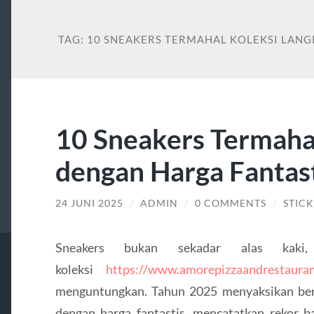
TAG:
10 SNEAKERS TERMAHAL KOLEKSI LANG
10 Sneakers Termaha
dengan Harga Fantas
24 JUNI 2025
/
ADMIN
/
0 COMMENTS
/
STIC
Sneakers bukan sekadar alas kaki
koleksi
https://www.amorepizzaandrestaura
menguntungkan. Tahun 2025 menyaksikan berb
dengan harga fantastis, mencatatkan rekor b