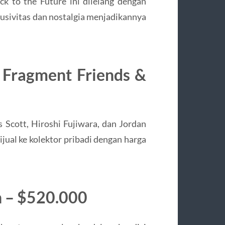
Back to the Future ini dilelang dengan
klusivitas dan nostalgia menjadikannya
1 Fragment Friends &
is Scott, Hiroshi Fujiwara, dan Jordan
ijual ke kolektor pribadi dengan harga
gh – $520.000