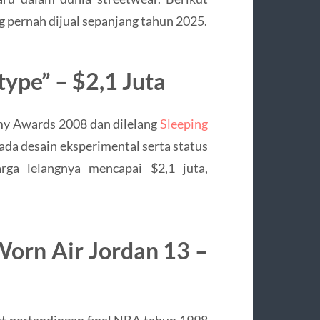
g pernah dijual sepanjang tahun 2025.
type” – $2,1 Juta
my Awards 2008 dan dilelang
Sleeping
ada desain eksperimental serta status
rga lelangnya mencapai $2,1 juta,
orn Air Jordan 13 –
at pertandingan final NBA tahun 1998